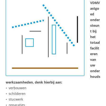
VDMV
astgo
ed
onder
steun
t bij
het
totaal
facilit
eren
van
uw
onder
houds
werkzaamheden, denk hierbij aan:
• verbouwen
• schilderen
• stucwerk
• reparaties